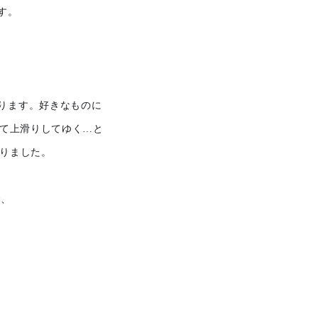
す。
ります。
好きなものに
ぎて上滑りしてゆく…と
なりました。
で、