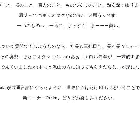
のこと、器のこと、職人のこと、ものづくりのこと、熱く深く綴りま
職人ってつまりオタクなのでは、と思うんです。
一つのものへ、一途に、まっすぐ。まーーー熱い。
について質問でもしようものなら、社長も三代目も、長々長々しゃべ
その姿勢、まさにオタク！Otaku!(あぁ…面白い知識が…一方的す
で見ていましたが)もっと沢山の方に知ってもらえたらな、が形に
takuが共通言語になったように、世界に羽ばたけKijiya!
ということ
新コーナーOtaku、どうぞお楽しみください。